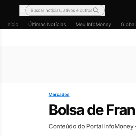
Buscar notícias, ativos e outros
Menu
Início
Últimas Notícias
Meu InfoMoney
Global
Mercados
Bolsa de Fran
Conteúdo do Portal InfoMoney 