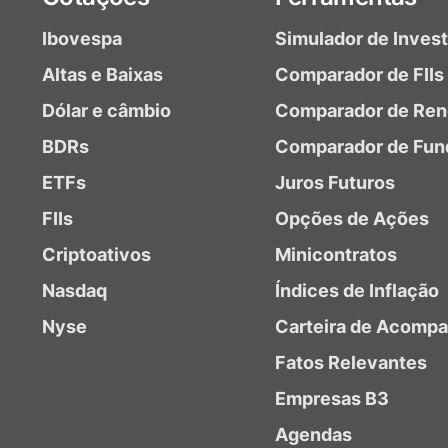
Ibovespa
Simulador de Inves
Altas e Baixas
Comparador de FIIs
Dólar e câmbio
Comparador de Ren
BDRs
Comparador de Fun
ETFs
Juros Futuros
FIIs
Opções de Ações
Criptoativos
Minicontratos
Nasdaq
Índices de Inflação
Nyse
Carteira de Acomp
Fatos Relevantes
Empresas B3
Agendas