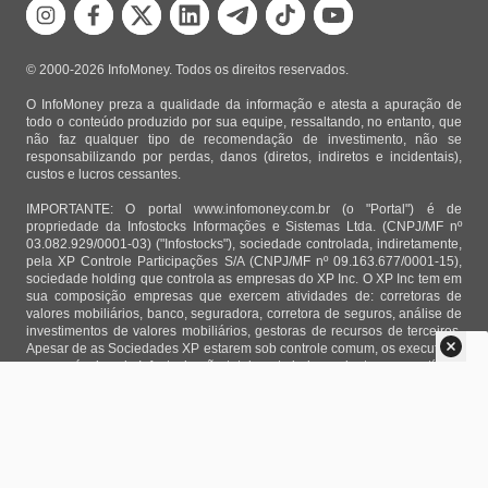
© 2000-2026 InfoMoney. Todos os direitos reservados.
O InfoMoney preza a qualidade da informação e atesta a apuração de
todo o conteúdo produzido por sua equipe, ressaltando, no entanto, que
não faz qualquer tipo de recomendação de investimento, não se
responsabilizando por perdas, danos (diretos, indiretos e incidentais),
custos e lucros cessantes.
IMPORTANTE: O portal www.infomoney.com.br (o "Portal") é de
propriedade da Infostocks Informações e Sistemas Ltda. (CNPJ/MF nº
03.082.929/0001-03) ("Infostocks"), sociedade controlada, indiretamente,
pela XP Controle Participações S/A (CNPJ/MF nº 09.163.677/0001-15),
sociedade holding que controla as empresas do XP Inc. O XP Inc tem em
sua composição empresas que exercem atividades de: corretoras de
valores mobiliários, banco, seguradora, corretora de seguros, análise de
investimentos de valores mobiliários, gestoras de recursos de terceiros.
Apesar de as Sociedades XP estarem sob controle comum, os executivos
responsáveis pela Infostocks são totalmente independentes e as notícias,
matérias e opiniões veiculadas no Portal não são, sob qualquer aspecto,
direcionadas e/ou influenciadas por relatórios de análise produzidos por
áreas técnicas das empresas do XP Inc, nem por decisões comerciais e
de negócio de tais sociedades, sendo produzidos de acordo com o juízo
de valor e as convicções próprias da equipe interna da Infostocks.