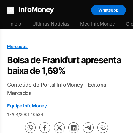
Whatsapp
Menu
Início
Últimas Notícias
Meu InfoMoney
Gl
Mercados
Bolsa de Frankfurt apresenta
baixa de 1,69%
Conteúdo do Portal InfoMoney - Editoria
Mercados
Equipe InfoMoney
17/04/2001 10h34