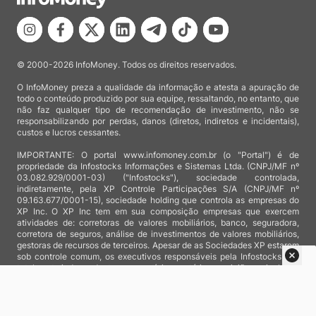
© 2000-2026 InfoMoney. Todos os direitos reservados.
O InfoMoney preza a qualidade da informação e atesta a apuração de
todo o conteúdo produzido por sua equipe, ressaltando, no entanto, que
não faz qualquer tipo de recomendação de investimento, não se
responsabilizando por perdas, danos (diretos, indiretos e incidentais),
custos e lucros cessantes.
IMPORTANTE: O portal www.infomoney.com.br (o "Portal") é de
propriedade da Infostocks Informações e Sistemas Ltda. (CNPJ/MF nº
03.082.929/0001-03) ("Infostocks"), sociedade controlada,
indiretamente, pela XP Controle Participações S/A (CNPJ/MF nº
09.163.677/0001-15), sociedade holding que controla as empresas do
XP Inc. O XP Inc tem em sua composição empresas que exercem
atividades de: corretoras de valores mobiliários, banco, seguradora,
corretora de seguros, análise de investimentos de valores mobiliários,
gestoras de recursos de terceiros. Apesar de as Sociedades XP estarem
sob controle comum, os executivos responsáveis pela Infostocks são
totalmente independentes e as notícias, matérias e opiniões veiculadas
no Portal não são, sob qualquer aspecto, direcionadas e/ou
influenciadas por relatórios de análise produzidos por áreas técnicas
das empresas do XP Inc, nem por decisões comerciais e de negócio de
tais sociedades, sendo produzidos de acordo com o juízo de valor e as