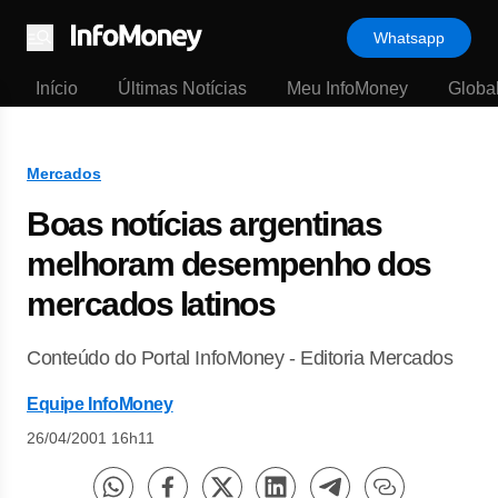
Whatsapp
Menu
Início
Últimas Notícias
Meu InfoMoney
Globa
Mercados
Boas notícias argentinas
melhoram desempenho dos
mercados latinos
Conteúdo do Portal InfoMoney - Editoria Mercados
Equipe InfoMoney
26/04/2001 16h11