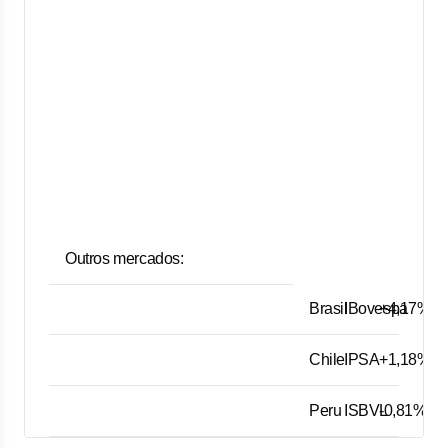
Outros mercados:
Brasil
IBovespa
+4,17%
Chile
IPSA
+1,18%
Peru
ISBVL
-0,81%