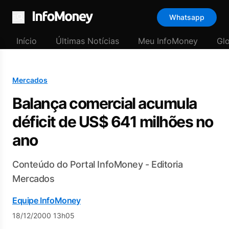
Whatsapp
Menu
Início
Últimas Notícias
Meu InfoMoney
Gl
Mercados
Balança comercial acumula
déficit de US$ 641 milhões no
ano
Conteúdo do Portal InfoMoney - Editoria
Mercados
Equipe InfoMoney
18/12/2000 13h05