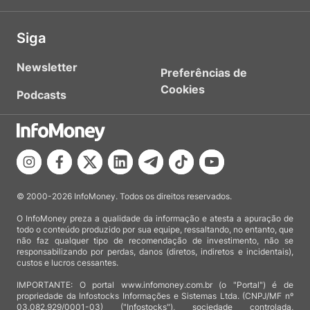
Siga
Newsletter
Preferências de
Cookies
Podcasts
© 2000-2026 InfoMoney. Todos os direitos reservados.
O InfoMoney preza a qualidade da informação e atesta a apuração de
todo o conteúdo produzido por sua equipe, ressaltando, no entanto, que
não faz qualquer tipo de recomendação de investimento, não se
responsabilizando por perdas, danos (diretos, indiretos e incidentais),
custos e lucros cessantes.
IMPORTANTE: O portal www.infomoney.com.br (o "Portal") é de
propriedade da Infostocks Informações e Sistemas Ltda. (CNPJ/MF nº
03.082.929/0001-03) ("Infostocks"), sociedade controlada,