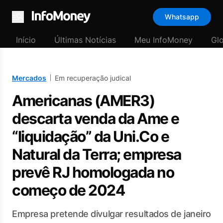
Whatsapp
Menu
Início
Últimas Notícias
Meu InfoMoney
Gl
Mercados
Em recuperação judical
Americanas (AMER3)
descarta venda da Ame e
“liquidação” da Uni.Co e
Natural da Terra; empresa
prevê RJ homologada no
começo de 2024
Empresa pretende divulgar resultados de janeiro