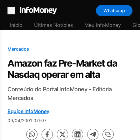
Whatsapp
Menu
Início
Últimas Notícias
Meu InfoMoney
Gl
Mercados
Amazon faz Pre-Market da
Nasdaq operar em alta
Conteúdo do Portal InfoMoney - Editoria
Mercados
Equipe InfoMoney
09/04/2001 07h07