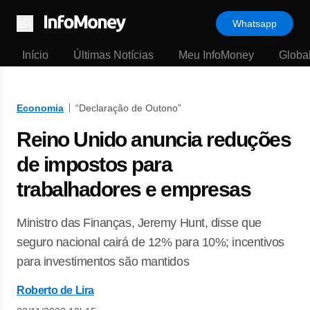
Whatsapp
Menu
Início
Últimas Notícias
Meu InfoMoney
Globa
Economia
“Declaração de Outono”
Reino Unido anuncia reduções
de impostos para
trabalhadores e empresas
Ministro das Finanças, Jeremy Hunt, disse que
seguro nacional cairá de 12% para 10%; incentivos
para investimentos são mantidos
Roberto de Lira