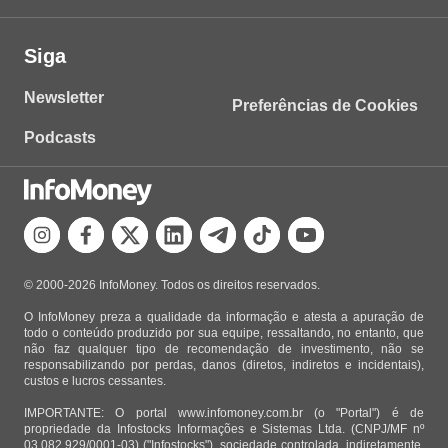
Siga
Newsletter
Preferências de Cookies
Podcasts
© 2000-2026 InfoMoney. Todos os direitos reservados.
O InfoMoney preza a qualidade da informação e atesta a apuração de
todo o conteúdo produzido por sua equipe, ressaltando, no entanto, que
não faz qualquer tipo de recomendação de investimento, não se
responsabilizando por perdas, danos (diretos, indiretos e incidentais),
custos e lucros cessantes.
IMPORTANTE: O portal www.infomoney.com.br (o "Portal") é de
propriedade da Infostocks Informações e Sistemas Ltda. (CNPJ/MF nº
03.082.929/0001-03) ("Infostocks"), sociedade controlada, indiretamente,