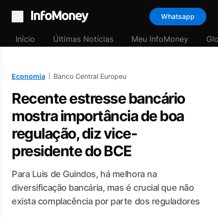
Whatsapp
Menu
Início
Últimas Notícias
Meu InfoMoney
Gl
Economia
Banco Central Europeu
Recente estresse bancário
mostra importância de boa
regulação, diz vice-
presidente do BCE
Para Luis de Guindos, há melhora na
diversificação bancária, mas é crucial que não
exista complacência por parte dos reguladores