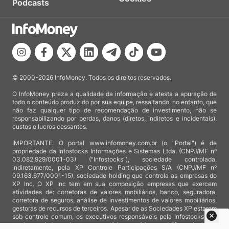
Podcasts
© 2000-2026 InfoMoney. Todos os direitos reservados.
O InfoMoney preza a qualidade da informação e atesta a apuração de
todo o conteúdo produzido por sua equipe, ressaltando, no entanto, que
não faz qualquer tipo de recomendação de investimento, não se
responsabilizando por perdas, danos (diretos, indiretos e incidentais),
custos e lucros cessantes.
IMPORTANTE: O portal www.infomoney.com.br (o "Portal") é de
propriedade da Infostocks Informações e Sistemas Ltda. (CNPJ/MF nº
03.082.929/0001-03) ("Infostocks"), sociedade controlada,
indiretamente, pela XP Controle Participações S/A (CNPJ/MF nº
09.163.677/0001-15), sociedade holding que controla as empresas do
XP Inc. O XP Inc tem em sua composição empresas que exercem
atividades de: corretoras de valores mobiliários, banco, seguradora,
corretora de seguros, análise de investimentos de valores mobiliários,
gestoras de recursos de terceiros. Apesar de as Sociedades XP estarem
sob controle comum, os executivos responsáveis pela Infostocks são
totalmente independentes e as notícias, matérias e opiniões veiculadas