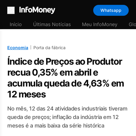
Whatsapp
Menu
Início
Últimas Notícias
Meu InfoMoney
Gl
Economia
Porta da fábrica
Índice de Preços ao Produtor
recua 0,35% em abril e
acumula queda de 4,63% em
12 meses
No mês, 12 das 24 atividades industriais tiveram
queda de preços; inflação da indústria em 12
meses é a mais baixa da série histórica