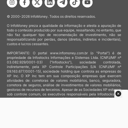
© 2000-2026 InfoMoney. Todos os direitos reservados.
O InfoMoney preza a qualidade da informação e atesta a apuração de
todo o conteúdo produzido por sua equipe, ressaltando, no entanto, que
não faz qualquer tipo de recomendação de investimento, não se
responsabilizando por perdas, danos (diretos, indiretos e incidentais),
custos e lucros cessantes.
IMPORTANTE: O portal www.infomoney.com.br (o "Portal") é de
propriedade da Infostocks Informações e Sistemas Ltda. (CNPJ/MF nº
03.082.929/0001-03) ("Infostocks"), sociedade controlada,
indiretamente, pela XP Controle Participações S/A (CNPJ/MF nº
09.163.677/0001-15), sociedade holding que controla as empresas do
XP Inc. O XP Inc tem em sua composição empresas que exercem
atividades de: corretoras de valores mobiliários, banco, seguradora,
corretora de seguros, análise de investimentos de valores mobiliários,
gestoras de recursos de terceiros. Apesar de as Sociedades XP estarem
sob controle comum, os executivos responsáveis pela Infostocks são
totalmente independentes e as notícias, matérias e opiniões veiculadas
no Portal não são, sob qualquer aspecto, direcionadas e/ou
influenciadas por relatórios de análise produzidos por áreas técnicas
das empresas do XP Inc, nem por decisões comerciais e de negócio de
tais sociedades, sendo produzidos de acordo com o juízo de valor e as
convicções próprias da equipe interna da Infostocks.