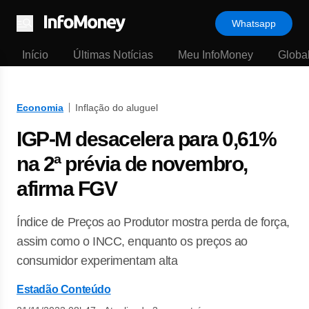
Whatsapp
Menu
Início
Últimas Notícias
Meu InfoMoney
Globa
Economia
Inflação do aluguel
IGP-M desacelera para 0,61%
na 2ª prévia de novembro,
afirma FGV
Índice de Preços ao Produtor mostra perda de força,
assim como o INCC, enquanto os preços ao
consumidor experimentam alta
Estadão Conteúdo