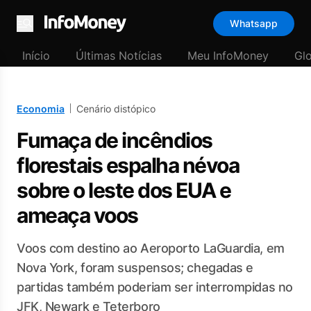
Whatsapp
Menu
Início
Últimas Notícias
Meu InfoMoney
Gl
Economia
Cenário distópico
Fumaça de incêndios
florestais espalha névoa
sobre o leste dos EUA e
ameaça voos
Voos com destino ao Aeroporto LaGuardia, em
Nova York, foram suspensos; chegadas e
partidas também poderiam ser interrompidas no
JFK, Newark e Teterboro