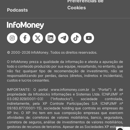
Preferências de
Cookies
Podcasts
© 2000-2026 InfoMoney. Todos os direitos reservados.
O InfoMoney preza a qualidade da informação e atesta a apuração de
todo o conteúdo produzido por sua equipe, ressaltando, no entanto, que
não faz qualquer tipo de recomendação de investimento, não se
responsabilizando por perdas, danos (diretos, indiretos e incidentais),
custos e lucros cessantes.
IMPORTANTE: O portal www.infomoney.com.br (o "Portal") é de
propriedade da Infostocks Informações e Sistemas Ltda. (CNPJ/MF nº
03.082.929/0001-03) ("Infostocks"), sociedade controlada,
indiretamente, pela XP Controle Participações S/A (CNPJ/MF nº
09.163.677/0001-15), sociedade holding que controla as empresas do
XP Inc. O XP Inc tem em sua composição empresas que exercem
atividades de: corretoras de valores mobiliários, banco, seguradora,
corretora de seguros, análise de investimentos de valores mobiliários,
gestoras de recursos de terceiros. Apesar de as Sociedades XP estarem