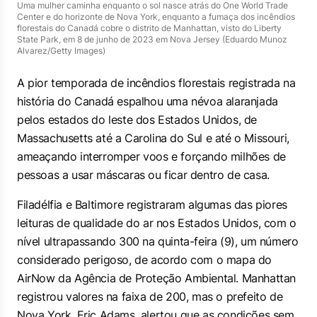
Uma mulher caminha enquanto o sol nasce atrás do One World Trade
Center e do horizonte de Nova York, enquanto a fumaça dos incêndios
florestais do Canadá cobre o distrito de Manhattan, visto do Liberty
State Park, em 8 de junho de 2023 em Nova Jersey (Eduardo Munoz
Alvarez/Getty Images)
A pior temporada de incêndios florestais registrada na
história do Canadá espalhou uma névoa alaranjada
pelos estados do leste dos Estados Unidos, de
Massachusetts até a Carolina do Sul e até o Missouri,
ameaçando interromper voos e forçando milhões de
pessoas a usar máscaras ou ficar dentro de casa.
Filadélfia e Baltimore registraram algumas das piores
leituras de qualidade do ar nos Estados Unidos, com o
nível ultrapassando 300 na quinta-feira (9), um número
considerado perigoso, de acordo com o mapa do
AirNow da Agência de Proteção Ambiental. Manhattan
registrou valores na faixa de 200, mas o prefeito de
Nova York, Eric Adams, alertou que as condições sem