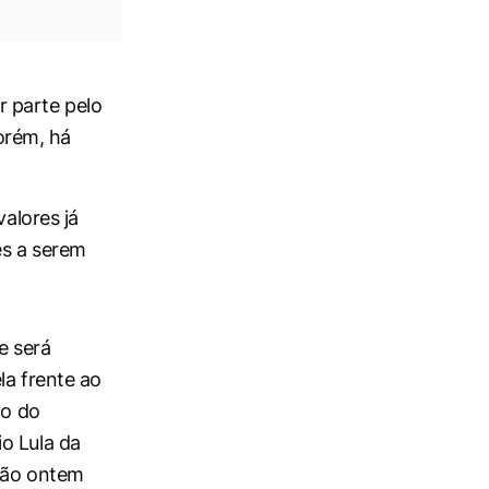
r parte pelo
orém, há
valores já
es a serem
e será
la frente ao
ão do
o Lula da
nião ontem