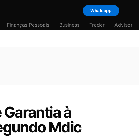
Whatsapp
Finanças Pessoais
Business
Trader
Advisor
 Garantia à
segundo Mdic