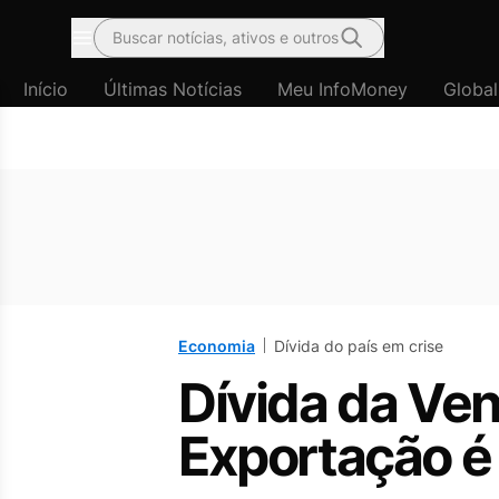
Buscar notícias, ativos e outros
Menu
Início
Últimas Notícias
Meu InfoMoney
Global
Economia
Dívida do país em crise
Dívida da Ve
Exportação é