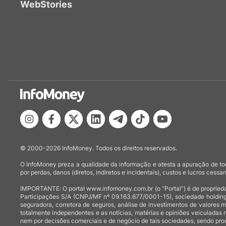
WebStories
© 2000-2026 InfoMoney. Todos os direitos reservados.
O InfoMoney preza a qualidade da informação e atesta a apuração de tod
por perdas, danos (diretos, indiretos e incidentais), custos e lucros cessan
IMPORTANTE: O portal www.infomoney.com.br (o "Portal") é de proprieda
Participações S/A (CNPJ/MF nº 09.163.677/0001-15), sociedade holding
seguradora, corretora de seguros, análise de investimentos de valores 
totalmente independentes e as notícias, matérias e opiniões veiculadas 
nem por decisões comerciais e de negócio de tais sociedades, sendo prod