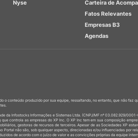
Nyse
Carteira de Acomp
Fatos Relevantes
Empresas B3
Agendas
o o conteúdo produzido por sua equipe, ressaltando, no entanto, que não faz 
tes.
de da Infostocks Informações e Sistemas Ltda. (CNPJ/MF nº 03.082.929/0001-03)
 que controla as empresas do XP Inc. O XP Inc tem em sua composição empresas
mobiliários, gestoras de recursos de terceiros. Apesar de as Sociedades XP est
no Portal não são, sob qualquer aspecto, direcionadas e/ou influenciadas por rel
uzidos de acordo com o juízo de valor e as convicções próprias da equipe intern