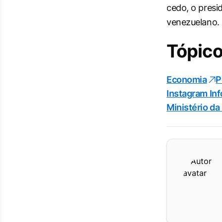
cedo, o pres
venezuelano.
Tópico
Economia
P
Instagram In
Ministério da