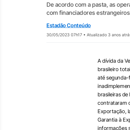
De acordo com a pasta, as ope
com financiadores estrangeiros
Estadão Conteúdo
30/05/2023 07h17
•
Atualizado 3 anos atrá
A dívida da V
brasileiro tot
até segunda-f
inadimplemen
brasileiras de
contrataram o
Exportação, l
Garantia à Ex
informações s