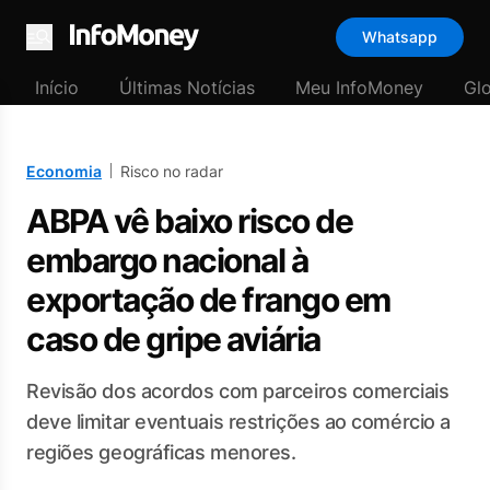
Whatsapp
Menu
Início
Últimas Notícias
Meu InfoMoney
Gl
Economia
Risco no radar
ABPA vê baixo risco de
embargo nacional à
exportação de frango em
caso de gripe aviária
Revisão dos acordos com parceiros comerciais
deve limitar eventuais restrições ao comércio a
regiões geográficas menores.