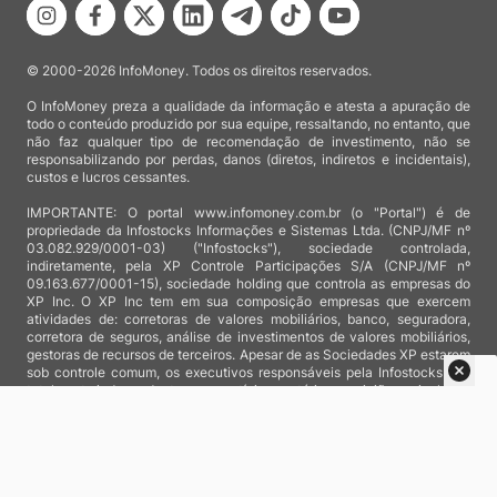
© 2000-2026 InfoMoney. Todos os direitos reservados.
O InfoMoney preza a qualidade da informação e atesta a apuração de
todo o conteúdo produzido por sua equipe, ressaltando, no entanto, que
não faz qualquer tipo de recomendação de investimento, não se
responsabilizando por perdas, danos (diretos, indiretos e incidentais),
custos e lucros cessantes.
IMPORTANTE: O portal www.infomoney.com.br (o "Portal") é de
propriedade da Infostocks Informações e Sistemas Ltda. (CNPJ/MF nº
03.082.929/0001-03) ("Infostocks"), sociedade controlada,
indiretamente, pela XP Controle Participações S/A (CNPJ/MF nº
09.163.677/0001-15), sociedade holding que controla as empresas do
XP Inc. O XP Inc tem em sua composição empresas que exercem
atividades de: corretoras de valores mobiliários, banco, seguradora,
corretora de seguros, análise de investimentos de valores mobiliários,
gestoras de recursos de terceiros. Apesar de as Sociedades XP estarem
sob controle comum, os executivos responsáveis pela Infostocks são
totalmente independentes e as notícias, matérias e opiniões veiculadas
no Portal não são, sob qualquer aspecto, direcionadas e/ou
influenciadas por relatórios de análise produzidos por áreas técnicas
das empresas do XP Inc, nem por decisões comerciais e de negócio de
tais sociedades, sendo produzidos de acordo com o juízo de valor e as
convicções próprias da equipe interna da Infostocks.