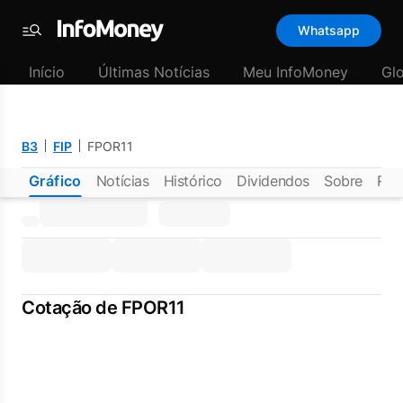
Whatsapp
Menu
Início
Últimas Notícias
Meu InfoMoney
Gl
B3
FIP
FPOR11
Gráfico
Notícias
Histórico
Dividendos
Sobre
Rel
Cotação de FPOR11