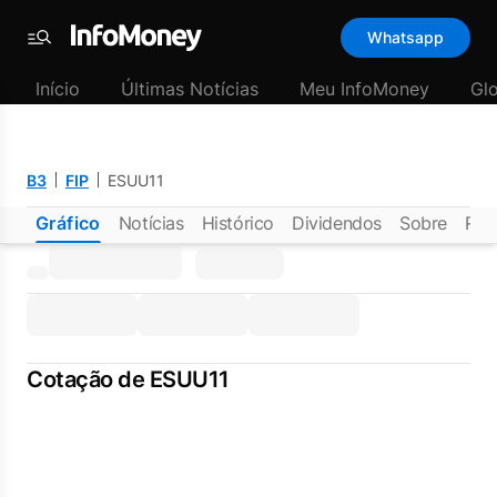
Whatsapp
Menu
Início
Últimas Notícias
Meu InfoMoney
Gl
B3
FIP
ESUU11
Gráfico
Notícias
Histórico
Dividendos
Sobre
Rel
Cotação de ESUU11