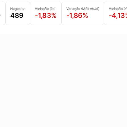
Negócios
Variação (1d)
Variação (Mês Atual)
Variação (
9
489
-1,83%
-1,86%
-4,13