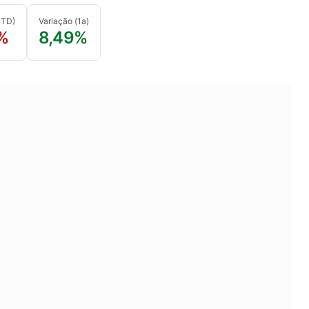
YTD)
Variação (1a)
%
8,49%