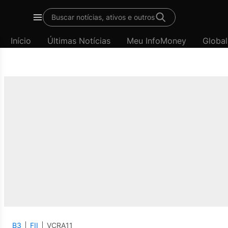
Buscar notícias, ativos e outros
Menu
Início
Últimas Notícias
Meu InfoMoney
Global
B3
FII
VCRA11