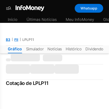
Whatsapp
Menu
Início
Últimas Notícias
Meu InfoMoney
Gl
B3
FII
LPLP11
Gráfico
Simulador
Notícias
Histórico
Dividendos
Cotação de LPLP11