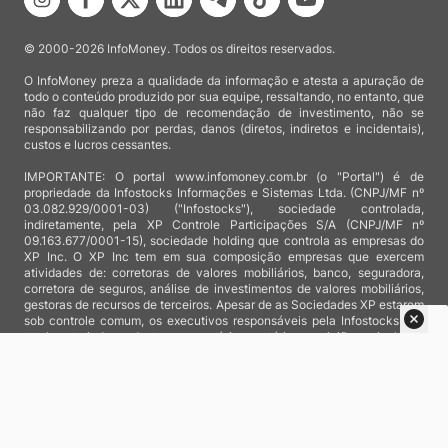
© 2000-2026 InfoMoney. Todos os direitos reservados.
O InfoMoney preza a qualidade da informação e atesta a apuração de
todo o conteúdo produzido por sua equipe, ressaltando, no entanto, que
não faz qualquer tipo de recomendação de investimento, não se
responsabilizando por perdas, danos (diretos, indiretos e incidentais),
custos e lucros cessantes.
IMPORTANTE: O portal www.infomoney.com.br (o "Portal") é de
propriedade da Infostocks Informações e Sistemas Ltda. (CNPJ/MF nº
03.082.929/0001-03) ("Infostocks"), sociedade controlada,
indiretamente, pela XP Controle Participações S/A (CNPJ/MF nº
09.163.677/0001-15), sociedade holding que controla as empresas do
XP Inc. O XP Inc tem em sua composição empresas que exercem
atividades de: corretoras de valores mobiliários, banco, seguradora,
corretora de seguros, análise de investimentos de valores mobiliários,
gestoras de recursos de terceiros. Apesar de as Sociedades XP estarem
sob controle comum, os executivos responsáveis pela Infostocks são
totalmente independentes e as notícias, matérias e opiniões veiculadas
no Portal não são, sob qualquer aspecto, direcionadas e/ou
influenciadas por relatórios de análise produzidos por áreas técnicas
das empresas do XP Inc, nem por decisões comerciais e de negócio de
tais sociedades, sendo produzidos de acordo com o juízo de valor e as
convicções próprias da equipe interna da Infostocks.