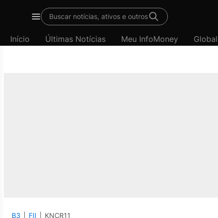
Buscar notícias, ativos e outros
Menu
Início
Últimas Notícias
Meu InfoMoney
Global
B3
FII
KNCR11