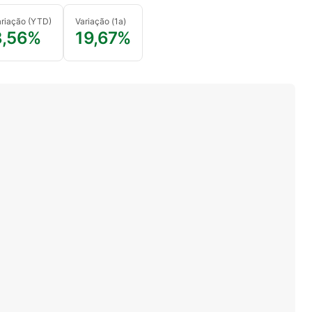
ariação (YTD)
Variação (1a)
8,56%
19,67%