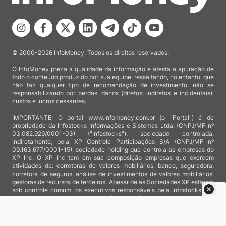
© 2000-2026 InfoMoney. Todos os direitos reservados.
O InfoMoney preza a qualidade da informação e atesta a apuração de
todo o conteúdo produzido por sua equipe, ressaltando, no entanto, que
não faz qualquer tipo de recomendação de investimento, não se
responsabilizando por perdas, danos (diretos, indiretos e incidentais),
custos e lucros cessantes.
IMPORTANTE: O portal www.infomoney.com.br (o "Portal") é de
propriedade da Infostocks Informações e Sistemas Ltda. (CNPJ/MF nº
03.082.929/0001-03) ("Infostocks"), sociedade controlada,
indiretamente, pela XP Controle Participações S/A (CNPJ/MF nº
09.163.677/0001-15), sociedade holding que controla as empresas do
XP Inc. O XP Inc tem em sua composição empresas que exercem
atividades de: corretoras de valores mobiliários, banco, seguradora,
corretora de seguros, análise de investimentos de valores mobiliários,
gestoras de recursos de terceiros. Apesar de as Sociedades XP estarem
sob controle comum, os executivos responsáveis pela Infostocks são
totalmente independentes e as notícias, matérias e opiniões veiculadas
no Portal não são, sob qualquer aspecto, direcionadas e/ou
influenciadas por relatórios de análise produzidos por áreas técnicas
das empresas do XP Inc, nem por decisões comerciais e de negócio de