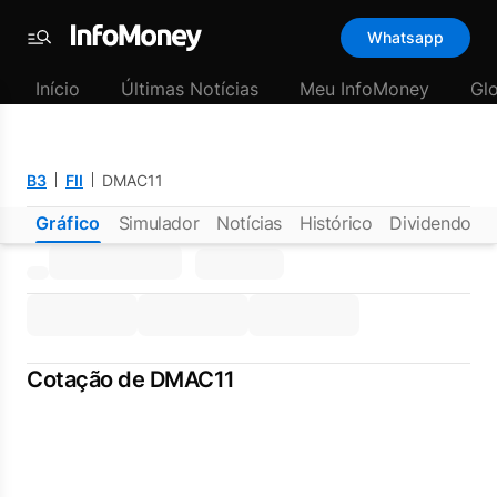
Whatsapp
Menu
Início
Últimas Notícias
Meu InfoMoney
Gl
B3
FII
DMAC11
Gráfico
Simulador
Notícias
Histórico
Dividendos
Cotação de DMAC11