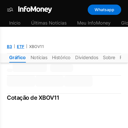
Whatsapp
Menu
Início
Últimas Notícias
Meu InfoMoney
Gl
B3
ETF
XBOV11
Gráfico
Notícias
Histórico
Dividendos
Sobre
Rel
Cotação de XBOV11