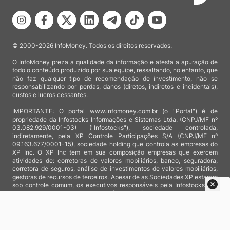
© 2000-2026 InfoMoney. Todos os direitos reservados.
O InfoMoney preza a qualidade da informação e atesta a apuração de
todo o conteúdo produzido por sua equipe, ressaltando, no entanto, que
não faz qualquer tipo de recomendação de investimento, não se
responsabilizando por perdas, danos (diretos, indiretos e incidentais),
custos e lucros cessantes.
IMPORTANTE: O portal www.infomoney.com.br (o "Portal") é de
propriedade da Infostocks Informações e Sistemas Ltda. (CNPJ/MF nº
03.082.929/0001-03) ("Infostocks"), sociedade controlada,
indiretamente, pela XP Controle Participações S/A (CNPJ/MF nº
09.163.677/0001-15), sociedade holding que controla as empresas do
XP Inc. O XP Inc tem em sua composição empresas que exercem
atividades de: corretoras de valores mobiliários, banco, seguradora,
corretora de seguros, análise de investimentos de valores mobiliários,
gestoras de recursos de terceiros. Apesar de as Sociedades XP estarem
sob controle comum, os executivos responsáveis pela Infostocks são
totalmente independentes e as notícias, matérias e opiniões veiculadas
no Portal não são, sob qualquer aspecto, direcionadas e/ou
influenciadas por relatórios de análise produzidos por áreas técnicas
das empresas do XP Inc, nem por decisões comerciais e de negócio de
tais sociedades, sendo produzidos de acordo com o juízo de valor e as