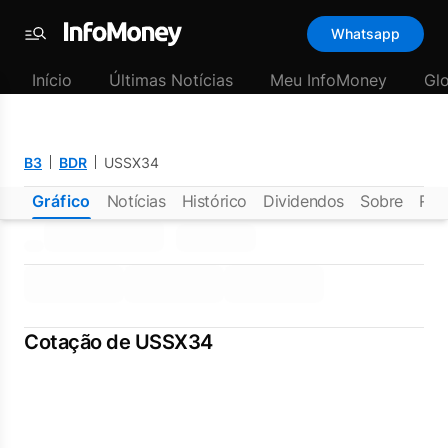
Whatsapp
Menu
Início
Últimas Notícias
Meu InfoMoney
Gl
B3
BDR
USSX34
Gráfico
Notícias
Histórico
Dividendos
Sobre
Rel
Cotação de USSX34