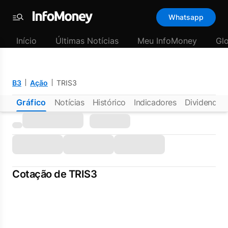
Whatsapp
Menu
Início
Últimas Notícias
Meu InfoMoney
Gl
B3
Ação
TRIS3
Gráfico
Notícias
Histórico
Indicadores
Dividendos
Cotação de TRIS3