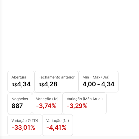
Abertura
Fechamento anterior
Min - Max (Dia)
4,34
4,28
4,00 - 4,34
R$
R$
Negócios
Variação (1d)
Variação (Mês Atual)
887
-3,74%
-3,29%
Variação (YTD)
Variação (1a)
-33,01%
-4,41%