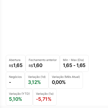
Abertura
Fechamento anterior
Min - Max (Dia)
1,65
1,60
1,65 - 1,65
R$
R$
Negócios
Variação (1d)
Variação (Mês Atual)
-
3,12%
0,00%
Variação (YTD)
Variação (1a)
5,10%
-5,71%