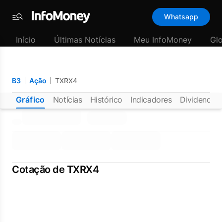
Whatsapp
Menu
Início
Últimas Notícias
Meu InfoMoney
Gl
B3
Ação
TXRX4
Gráfico
Notícias
Histórico
Indicadores
Dividendos
Cotação de TXRX4