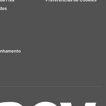
dos
anhamento