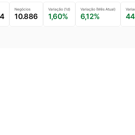
Negócios
Variação (1d)
Variação (Mês Atual)
Varia
94
10.886
1,60%
6,12%
44