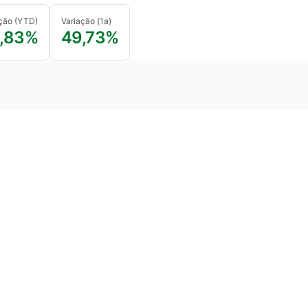
ção (YTD)
Variação (1a)
,83%
49,73%