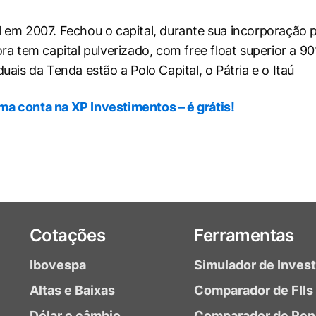
 em 2007. Fechou o capital, durante sua incorporação p
ora tem capital pulverizado, com free float superior a 
uais da Tenda estão a Polo Capital, o Pátria e o Itaú
ma conta na XP Investimentos – é grátis!
Cotações
Ferramentas
Ibovespa
Simulador de Inves
Altas e Baixas
Comparador de FIIs
Dólar e câmbio
Comparador de Ren