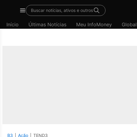
Buscar notícias, ativos e outros
Menu
Início
Últimas Notícias
Meu InfoMoney
Global
B3
Ação
TEND3