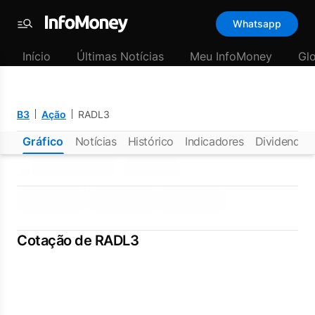
Whatsapp
Menu
Início
Últimas Notícias
Meu InfoMoney
Gl
B3
Ação
RADL3
Gráfico
Notícias
Histórico
Indicadores
Dividendos
Cotação de RADL3