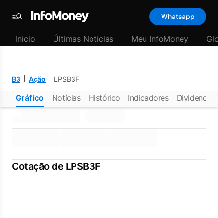
Whatsapp
Menu
Início
Últimas Notícias
Meu InfoMoney
Gl
B3
Ação
LPSB3F
Gráfico
Notícias
Histórico
Indicadores
Dividendos
Cotação de LPSB3F