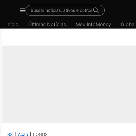
Buscar notícias, ativos e outros
Menu
Início
Últimas Notícias
Meu InfoMoney
Global
B3
Ação
LOGG3