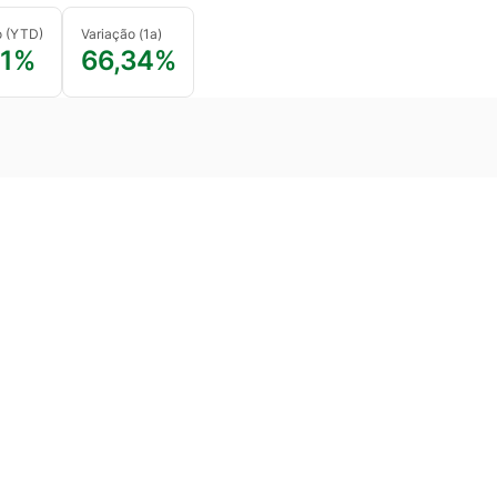
o (YTD)
Variação (1a)
21%
66,34%