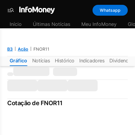
Whatsapp
Menu
Início
Últimas Notícias
Meu InfoMoney
Gl
B3
Ação
FNOR11
Gráfico
Notícias
Histórico
Indicadores
Dividendos
Cotação de FNOR11