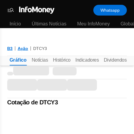
Whatsapp
Menu
Início
Últimas Notícias
Meu InfoMoney
Globa
B3
Ação
DTCY3
Gráfico
Notícias
Histórico
Indicadores
Dividendos
D
Cotação de DTCY3