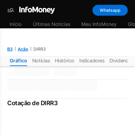
Whatsapp
Menu
Início
Últimas Notícias
Meu InfoMoney
Gl
B3
Ação
DIRR3
Gráfico
Notícias
Histórico
Indicadores
Dividendos
Cotação de DIRR3