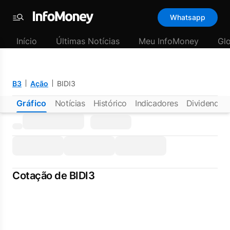
Whatsapp
Menu
Início
Últimas Notícias
Meu InfoMoney
Gl
B3
Ação
BIDI3
Gráfico
Notícias
Histórico
Indicadores
Dividendos
Cotação de BIDI3