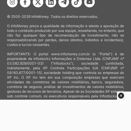
© 2000-2026 InfoMoney. Todos os direitos reservados.
O InfoMoney preza a qualidade da informação e atesta a apuração de
todo o conteúdo produzido por sua equipe, ressaltando, no entanto, que
não faz qualquer tipo de recomendação de investimento, não se
responsabilizando por perdas, danos (diretos, indiretos e incidentais),
custos e lucros cessantes.
IMPORTANTE: O portal www.infomoney.com.br (o "Portal") é de
propriedade da Infostocks Informações e Sistemas Ltda. (CNPJ/MF nº
03.082.929/0001-03) ("Infostocks"), sociedade controlada,
indiretamente, pela XP Controle Participações S/A (CNPJ/MF nº
09.163.677/0001-15), sociedade holding que controla as empresas do
XP Inc. O XP Inc tem em sua composição empresas que exercem
atividades de: corretoras de valores mobiliários, banco, seguradora,
corretora de seguros, análise de investimentos de valores mobiliários,
gestoras de recursos de terceiros. Apesar de as Sociedades XP estarem
sob controle comum, os executivos responsáveis pela Infostocks são
totalmente independentes e as notícias, matérias e opiniões veiculadas
no Portal não são, sob qualquer aspecto, direcionadas e/ou
influenciadas por relatórios de análise produzidos por áreas técnicas
das empresas do XP Inc, nem por decisões comerciais e de negócio de
tais sociedades, sendo produzidos de acordo com o juízo de valor e as
convicções próprias da equipe interna da Infostocks.