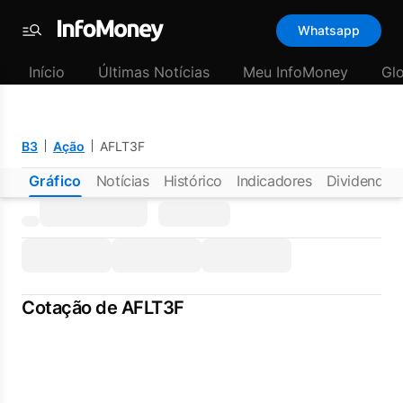
Whatsapp
Menu
Início
Últimas Notícias
Meu InfoMoney
Gl
B3
Ação
AFLT3F
Gráfico
Notícias
Histórico
Indicadores
Dividendos
Cotação de AFLT3F