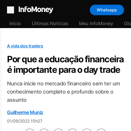
Whatsapp
Menu
Início
Últimas Notícias
Meu InfoMoney
Gl
A vida dos traders
Por que a educação financeira
é importante para o day trade
Nunca inicie no mercado financeiro sem ter um
conhecimento completo e profundo sobre o
assunto
Guilherme Muniz
01/09/2022 15h27