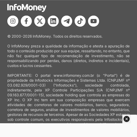
© 2000-2026 InfoMoney. Todos os direitos reservados.
O InfoMoney preza a qualidade da informação e atesta a apuração de
todo o conteúdo produzido por sua equipe, ressaltando, no entanto, que
não faz qualquer tipo de recomendação de investimento, não se
responsabilizando por perdas, danos (diretos, indiretos e incidentais),
custos e lucros cessantes.
IMPORTANTE: O portal www.infomoney.com.br (o "Portal") é de
propriedade da Infostocks Informações e Sistemas Ltda. (CNPJ/MF nº
03.082.929/0001-03) ("Infostocks"), sociedade controlada,
indiretamente, pela XP Controle Participações S/A (CNPJ/MF nº
09.163.677/0001-15), sociedade holding que controla as empresas do
XP Inc. O XP Inc tem em sua composição empresas que exercem
atividades de: corretoras de valores mobiliários, banco, seguradora,
corretora de seguros, análise de investimentos de valores mobiliários,
gestoras de recursos de terceiros. Apesar de as Sociedades XP estarem
sob controle comum, os executivos responsáveis pela Infostocks são
totalmente independentes e as notícias, matérias e opiniões veiculadas
no Portal não são, sob qualquer aspecto, direcionadas e/ou
influenciadas por relatórios de análise produzidos por áreas técnicas