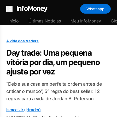
Whatsapp
Menu
Início
Últimas Notícias
Meu InfoMoney
Gl
A vida dos traders
Day trade: Uma pequena
vitória por dia, um pequeno
ajuste por vez
“Deixe sua casa em perfeita ordem antes de
criticar o mundo”, 5° regra do best seller: 12
regras para a vida de Jordan B. Peterson
Ismael Jr (jrtrader)