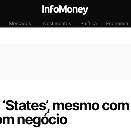
Mercados
Investimentos
Política
Economia
 ‘States’, mesmo com 
om negócio