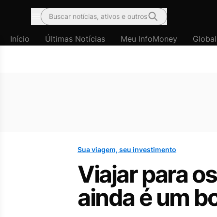
Buscar notícias, ativos e outros
Menu
Início
Últimas Notícias
Meu InfoMoney
Global
Sua viagem, seu investimento
Viajar para os
ainda é um b