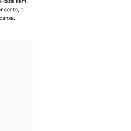
a cada item.
r cento, o
mpensa.