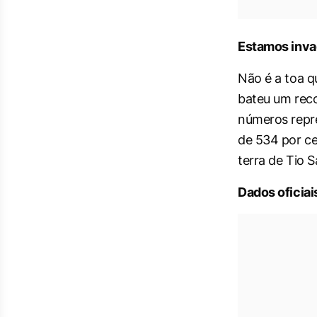
Estamos inva
Não é a toa q
bateu um recor
números repr
de 534 por ce
terra de Tio 
Dados oficiai