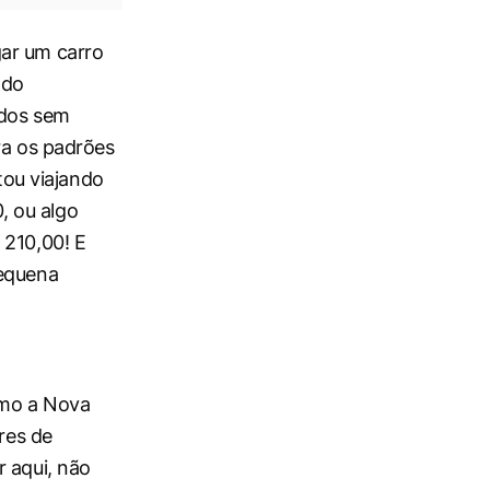
gar um carro
ndo
idos sem
ra os padrões
stou viajando
, ou algo
 210,00! E
pequena
imo a Nova
res de
r aqui, não