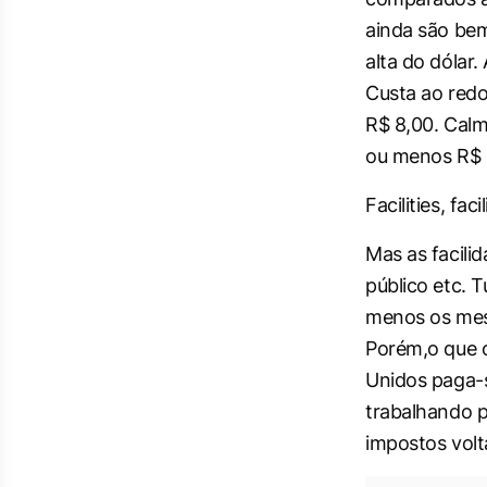
ainda são bem
alta do dólar.
Custa ao redo
R$ 8,00. Calma
ou menos R$ 2
Facilities, facil
Mas as facili
público etc.
T
menos os me
Porém,o que o
Unidos paga-
trabalhando po
impostos volt