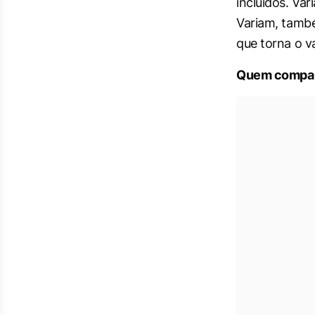
incluídos. Var
Variam, també
que torna o v
Quem compar