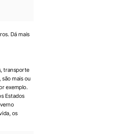
tros. Dá mais
, transporte
, são mais ou
por exemplo.
os Estados
overno
vida, os