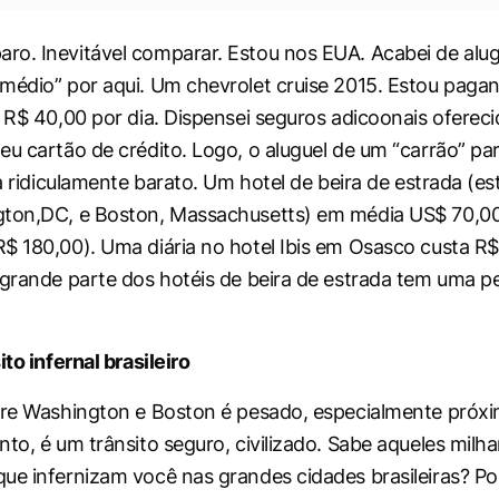
o. Inevitável comparar. Estou nos EUA. Acabei de alu
médio” por aqui. Um chevrolet cruise 2015. Estou paga
s R$ 40,00 por dia. Dispensei seguros adicoonais oferec
eu cartão de crédito. Logo, o aluguel de um “carrão” pa
ca ridiculamente barato. Um hotel de beira de estrada (e
gton,DC, e Boston, Massachusetts) em média US$ 70,00
$ 180,00). Uma diária no hotel Ibis em Osasco custa R$
 grande parte dos hotéis de beira de estrada tem uma 
ito infernal brasileiro
tre Washington e Boston é pesado, especialmente próx
to, é um trânsito seguro, civilizado. Sabe aqueles milha
ue infernizam você nas grandes cidades brasileiras? Po