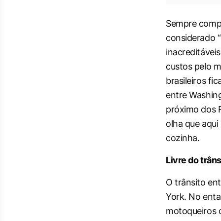
Sempre compar
considerado “
inacreditávei
custos pelo m
brasileiros fi
entre Washin
próximo dos R
olha que aqui
cozinha.
Livre do trâns
O trânsito en
York. No entan
motoqueiros q