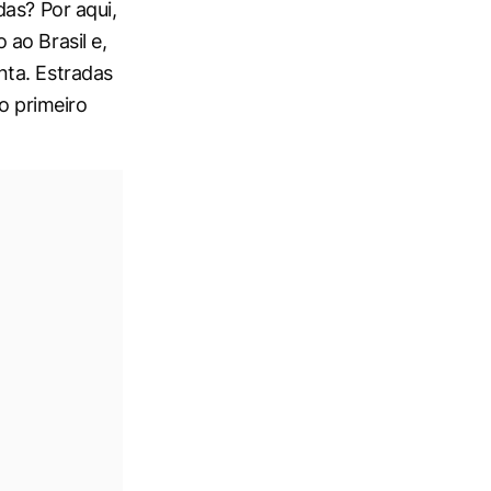
as? Por aqui,
ao Brasil e,
nta. Estradas
o primeiro