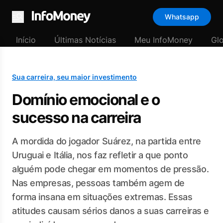
Whatsapp
Menu
Início
Últimas Notícias
Meu InfoMoney
Gl
Sua carreira, seu maior investimento
Domínio emocional e o
sucesso na carreira
A mordida do jogador Suárez, na partida entre
Uruguai e Itália, nos faz refletir a que ponto
alguém pode chegar em momentos de pressão.
Nas empresas, pessoas também agem de
forma insana em situações extremas. Essas
atitudes causam sérios danos a suas carreiras e