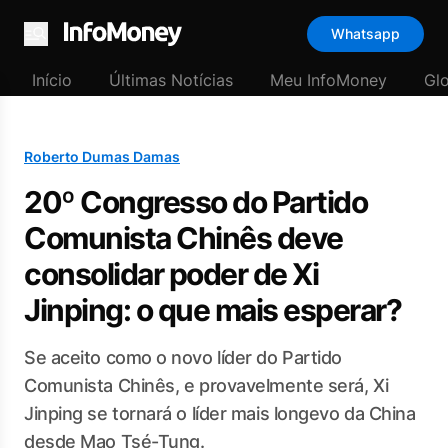
Whatsapp
Menu
Início
Últimas Notícias
Meu InfoMoney
Gl
Roberto Dumas Damas
20º Congresso do Partido
Comunista Chinês deve
consolidar poder de Xi
Jinping: o que mais esperar?
Se aceito como o novo líder do Partido
Comunista Chinês, e provavelmente será, Xi
Jinping se tornará o líder mais longevo da China
desde Mao Tsé-Tung.