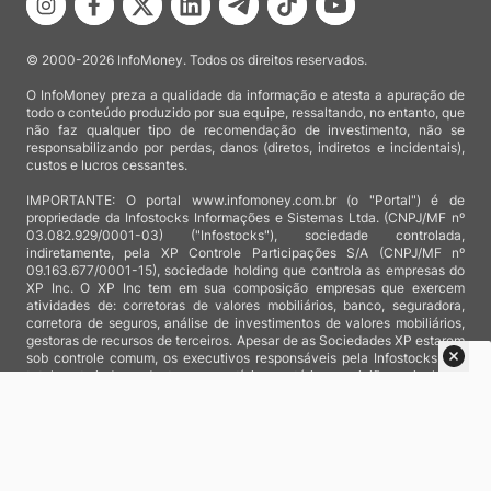
© 2000-2026 InfoMoney. Todos os direitos reservados.
O InfoMoney preza a qualidade da informação e atesta a apuração de
todo o conteúdo produzido por sua equipe, ressaltando, no entanto, que
não faz qualquer tipo de recomendação de investimento, não se
responsabilizando por perdas, danos (diretos, indiretos e incidentais),
custos e lucros cessantes.
IMPORTANTE: O portal www.infomoney.com.br (o "Portal") é de
propriedade da Infostocks Informações e Sistemas Ltda. (CNPJ/MF nº
03.082.929/0001-03) ("Infostocks"), sociedade controlada,
indiretamente, pela XP Controle Participações S/A (CNPJ/MF nº
09.163.677/0001-15), sociedade holding que controla as empresas do
XP Inc. O XP Inc tem em sua composição empresas que exercem
atividades de: corretoras de valores mobiliários, banco, seguradora,
corretora de seguros, análise de investimentos de valores mobiliários,
gestoras de recursos de terceiros. Apesar de as Sociedades XP estarem
sob controle comum, os executivos responsáveis pela Infostocks são
totalmente independentes e as notícias, matérias e opiniões veiculadas
no Portal não são, sob qualquer aspecto, direcionadas e/ou
influenciadas por relatórios de análise produzidos por áreas técnicas
das empresas do XP Inc, nem por decisões comerciais e de negócio de
tais sociedades, sendo produzidos de acordo com o juízo de valor e as
convicções próprias da equipe interna da Infostocks.