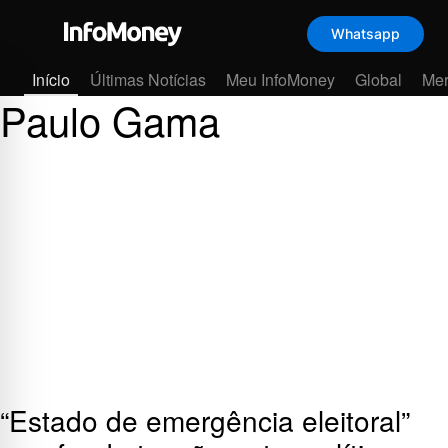
Whatsapp
Menu
Início
Últimas Notícias
Meu InfoMoney
Global
Me
Paulo Gama
“Estado de emergência eleitoral”