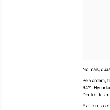
No mais, qua
Pela ordem, t
64%; Hyundai 
Dentro das ma
E aí, o resto 