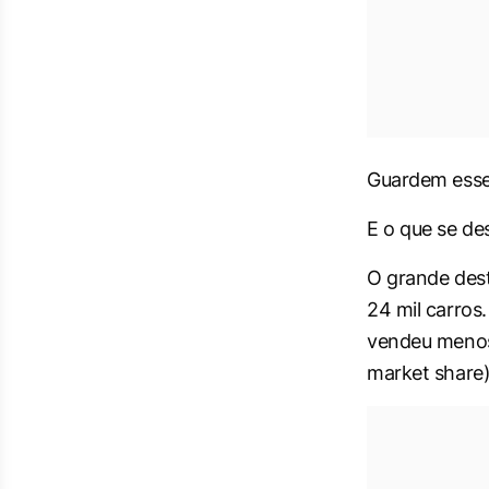
Guardem esse
E o que se de
O grande des
24 mil carros
vendeu menos 
market share) 