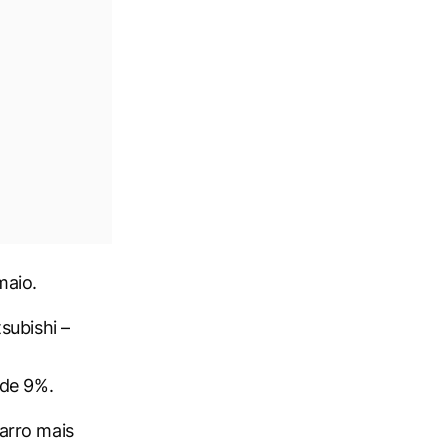
maio.
subishi –
 de 9%.
carro mais