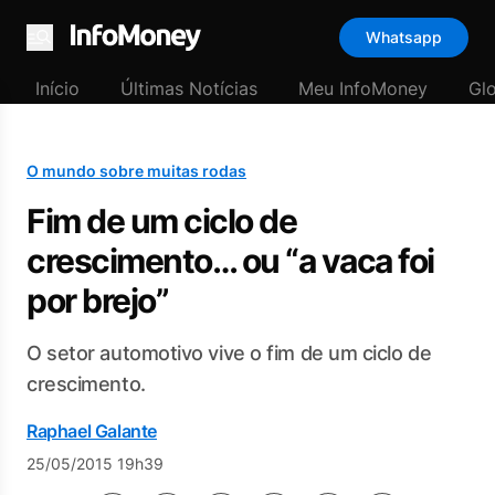
Whatsapp
Menu
Início
Últimas Notícias
Meu InfoMoney
Gl
O mundo sobre muitas rodas
Fim de um ciclo de
crescimento… ou “a vaca foi
por brejo”
O setor automotivo vive o fim de um ciclo de
crescimento.
Raphael Galante
25/05/2015 19h39