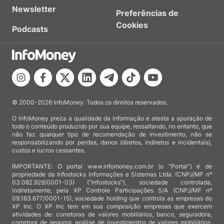
Newsletter
Preferências de
Cookies
Podcasts
© 2000-2026 InfoMoney. Todos os direitos reservados.
O InfoMoney preza a qualidade da informação e atesta a apuração de
todo o conteúdo produzido por sua equipe, ressaltando, no entanto, que
não faz qualquer tipo de recomendação de investimento, não se
responsabilizando por perdas, danos (diretos, indiretos e incidentais),
custos e lucros cessantes.
IMPORTANTE: O portal www.infomoney.com.br (o "Portal") é de
propriedade da Infostocks Informações e Sistemas Ltda. (CNPJ/MF nº
03.082.929/0001-03) ("Infostocks"), sociedade controlada,
indiretamente, pela XP Controle Participações S/A (CNPJ/MF nº
09.163.677/0001-15), sociedade holding que controla as empresas do
XP Inc. O XP Inc tem em sua composição empresas que exercem
atividades de: corretoras de valores mobiliários, banco, seguradora,
corretora de seguros, análise de investimentos de valores mobiliários,