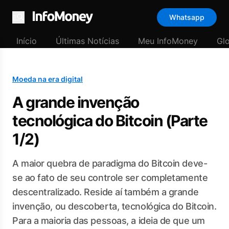
Whatsapp
Menu
Início
Últimas Notícias
Meu InfoMoney
Gl
Moeda na era digital
A grande invenção
tecnológica do Bitcoin (Parte
1/2)
A maior quebra de paradigma do Bitcoin deve-
se ao fato de seu controle ser completamente
descentralizado. Reside aí também a grande
invenção, ou descoberta, tecnológica do Bitcoin.
Para a maioria das pessoas, a ideia de que um