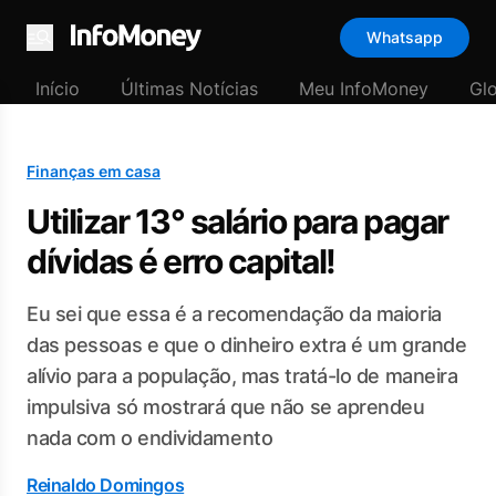
Whatsapp
Menu
Início
Últimas Notícias
Meu InfoMoney
Gl
Finanças em casa
Utilizar 13° salário para pagar
dívidas é erro capital!
Eu sei que essa é a recomendação da maioria
das pessoas e que o dinheiro extra é um grande
alívio para a população, mas tratá-lo de maneira
impulsiva só mostrará que não se aprendeu
nada com o endividamento
Reinaldo Domingos