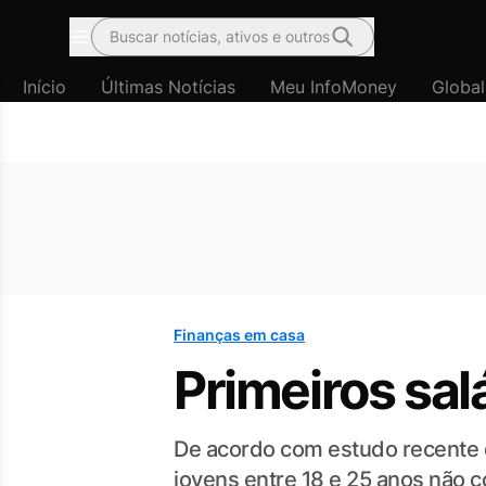
Buscar notícias, ativos e outros
Menu
Início
Últimas Notícias
Meu InfoMoney
Global
Finanças em casa
Primeiros salá
De acordo com estudo recente d
jovens entre 18 e 25 anos não c