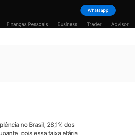
Whatsapp
Finanças Pessoais
Business
Trader
Advisor
lência no Brasil, 28,1% dos
ante, pois essa faixa etária