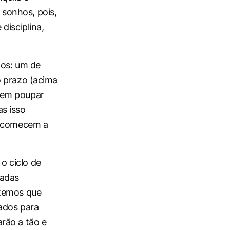
r sonhos, pois,
disciplina,
hos: um de
o prazo (acima
dem poupar
s isso
 e comecem a
o ciclo de
cadas
 temos que
ados para
rão a tão e