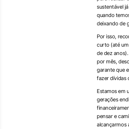
sustentável já
quando temos 
deixando de g
Por isso, rec
curto (até um
de dez anos)
por mês, desc
garante que e
fazer dívidas
Estamos em u
gerações end
financeiramen
pensar e cami
alcançarmos a