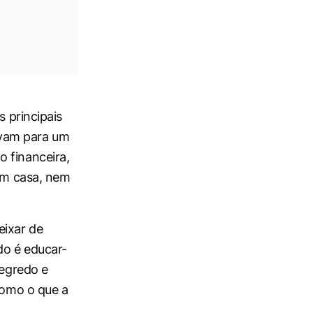
 principais
evam para um
 financeira,
 em casa, nem
eixar de
do é educar-
segredo
e
como o que a