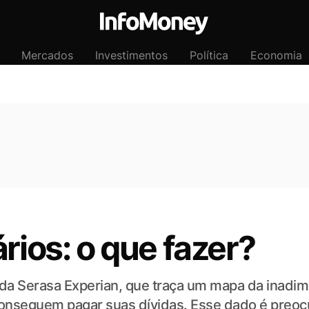
Mercados
Investimentos
Política
Economia
rios: o que fazer?
a Serasa Experian, que traça um mapa da inadimp
onseguem pagar suas dívidas. Esse dado é preocup