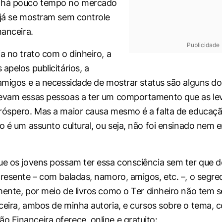
 há pouco tempo no mercado
 já se mostram sem controle
nanceira.
Publicidade
ia no trato com o dinheiro, a
apelos publicitários, a
 amigos e a necessidade de mostrar
status
são alguns dos
levam essas pessoas a ter um comportamento que as l
róspero. Mas a maior causa mesmo é a falta de educação
ão é um assunto cultural, ou seja, não foi ensinado nem
ue os jovens possam ter essa consciência sem ter que d
presente – com baladas, namoro, amigos, etc. –, o segre
mente, por meio de livros como o
Ter dinheiro não tem 
ceira
, ambos de minha autoria, e cursos sobre o tema, 
 Financeira oferece, online e gratuito: