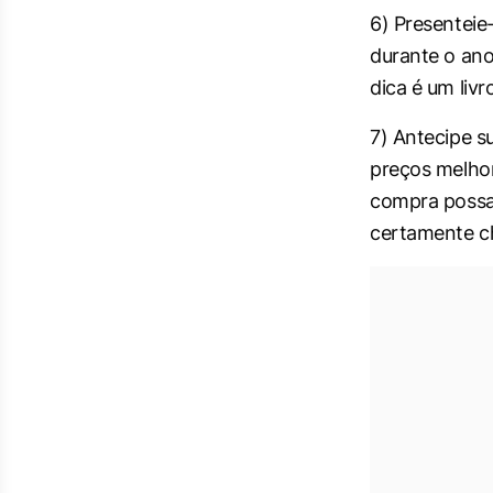
6) Presentei
durante o ano
dica é um livr
7) Antecipe s
preços melhor
compra possa 
certamente c