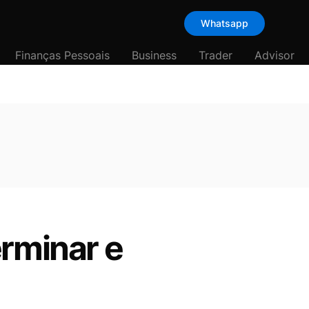
Whatsapp
Finanças Pessoais
Business
Trader
Advisor
erminar e