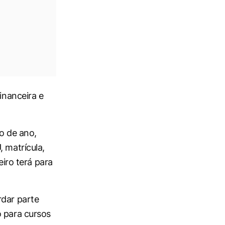
inanceira e
io de ano,
 matrícula,
eiro terá para
rdar parte
o para cursos