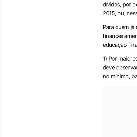
dívidas, por 
2015, ou, nes
Para quem já 
financeirame
educação fina
1) Por maiore
deve observar
no mínimo, par