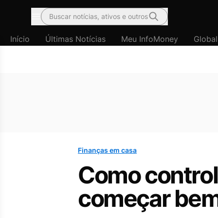
Buscar notícias, ativos e outros
Menu
Início
Últimas Notícias
Meu InfoMoney
Global
Finanças em casa
Como controla
começar bem