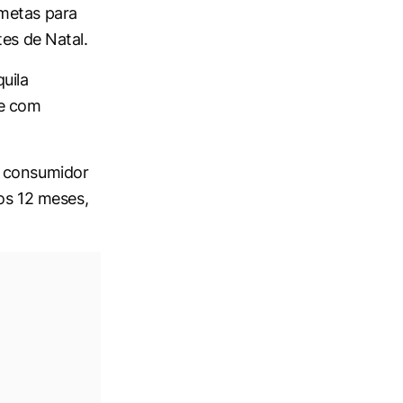
 metas para
tes de Natal.
uila
 e com
o consumidor
mos 12 meses,