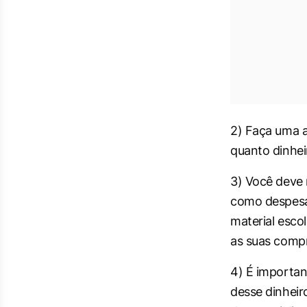
2) Faça uma an
quanto dinhe
3) Você deve r
como despesas
material escol
as suas compr
4) É importan
desse dinheir