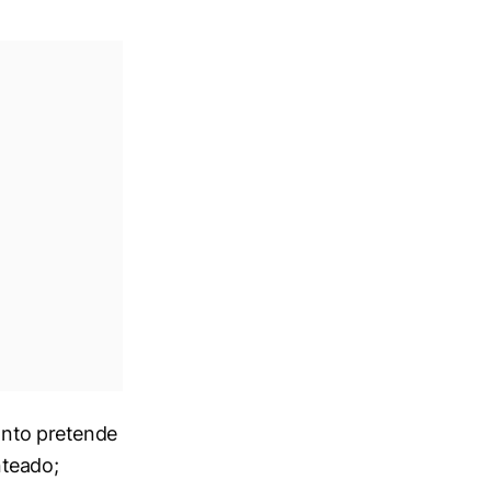
uanto pretende
nteado;