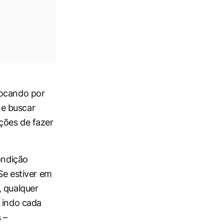
rocando por
 e buscar
ções de fazer
ondição
Se estiver em
, qualquer
á indo cada
 –