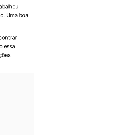
abalhou
uro. Uma boa
contrar
o essa
oções