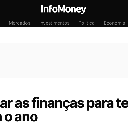
Mercados
Investimentos
Política
Economia
r as finanças para t
 o ano