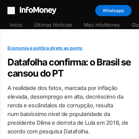
Whatsapp
Menu
Início
Últimas Notícias
Meu InfoMoney
Gl
Economia e política direto ao ponto
Datafolha confirma: o Brasil se
cansou do PT
A realidade dos fatos, marcada por inflação
elevada, desemprego em alta, decréscimo da
renda e escândalos de corrupção, resulta
num baixíssimo nível de popularidade da
presidente Dilma e derrota de Lula em 2018, de
acordo com pesquisa Datafolha.