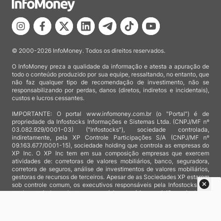
© 2000-2026 InfoMoney. Todos os direitos reservados.
O InfoMoney preza a qualidade da informação e atesta a apuração de
todo o conteúdo produzido por sua equipe, ressaltando, no entanto, que
não faz qualquer tipo de recomendação de investimento, não se
responsabilizando por perdas, danos (diretos, indiretos e incidentais),
custos e lucros cessantes.
IMPORTANTE: O portal www.infomoney.com.br (o "Portal") é de
propriedade da Infostocks Informações e Sistemas Ltda. (CNPJ/MF nº
03.082.929/0001-03) ("Infostocks"), sociedade controlada,
indiretamente, pela XP Controle Participações S/A (CNPJ/MF nº
09.163.677/0001-15), sociedade holding que controla as empresas do
XP Inc. O XP Inc tem em sua composição empresas que exercem
atividades de: corretoras de valores mobiliários, banco, seguradora,
corretora de seguros, análise de investimentos de valores mobiliários,
gestoras de recursos de terceiros. Apesar de as Sociedades XP estarem
sob controle comum, os executivos responsáveis pela Infostocks são
totalmente independentes e as notícias, matérias e opiniões veiculadas
no Portal não são, sob qualquer aspecto, direcionadas e/ou
influenciadas por relatórios de análise produzidos por áreas técnicas
das empresas do XP Inc, nem por decisões comerciais e de negócio de