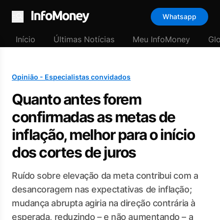
Whatsapp
Menu
Início
Últimas Notícias
Meu InfoMoney
Gl
Opinião - Especialistas convidados
Quanto antes forem
confirmadas as metas de
inflação, melhor para o início
dos cortes de juros
Ruído sobre elevação da meta contribui com a
desancoragem nas expectativas de inflação;
mudança abrupta agiria na direção contrária à
esperada, reduzindo – e não aumentando – a