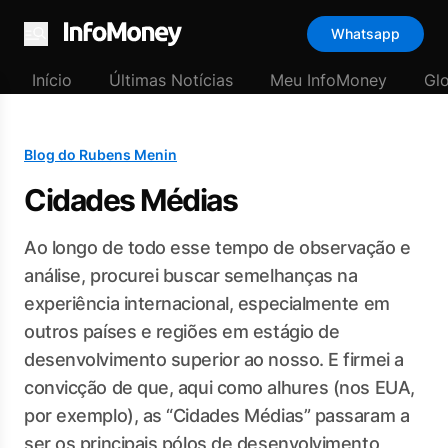
Whatsapp
Menu
Início
Últimas Notícias
Meu InfoMoney
Gl
Blog do Rubens Menin
Cidades Médias
Ao longo de todo esse tempo de observação e
análise, procurei buscar semelhanças na
experiência internacional, especialmente em
outros países e regiões em estágio de
desenvolvimento superior ao nosso. E firmei a
convicção de que, aqui como alhures (nos EUA,
por exemplo), as “Cidades Médias” passaram a
ser os principais pólos de desenvolvimento