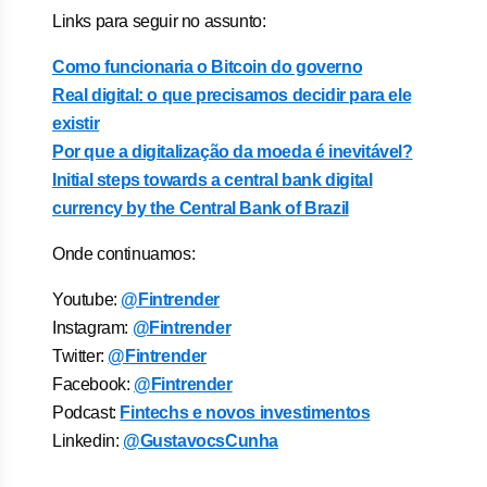
Links para seguir no assunto:
Como funcionaria o Bitcoin do governo
Real digital: o que precisamos decidir para ele
existir
Por que a digitalização da moeda é inevitável?
Initial steps towards a central bank digital
currency by the Central Bank of Brazil
Onde continuamos:
Youtube:
@Fintrender
Instagram:
@Fintrender
Twitter:
@Fintrender
Facebook:
@Fintrender
Podcast:
Fintechs e novos investimentos
Linkedin:
@GustavocsCunha