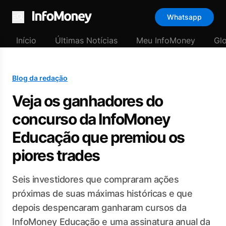
Whatsapp
Menu
Início
Últimas Notícias
Meu InfoMoney
Gl
Blog da redação
Veja os ganhadores do
concurso da InfoMoney
Educação que premiou os
piores trades
Seis investidores que compraram ações
próximas de suas máximas históricas e que
depois despencaram ganharam cursos da
InfoMoney Educação e uma assinatura anual da